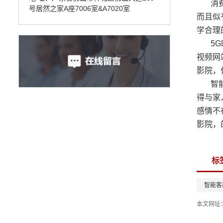
消
号居然之家A座7006室&A7020室
而且似
学合理
5
视频网
影院，
智
得与家
感情不
影院，
标
智能客
本文网址