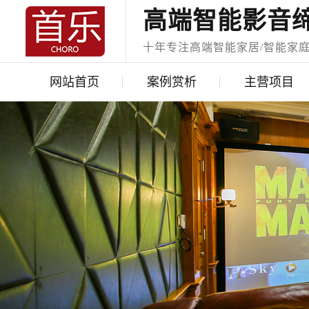
高端智能影音
十年专注高端智能家居/智能家
网站首页
案例赏析
主营项目
经典案例
智能家居
获奖案例
智能家庭影院
视频中心
奢华会所KTV
声学处理工程