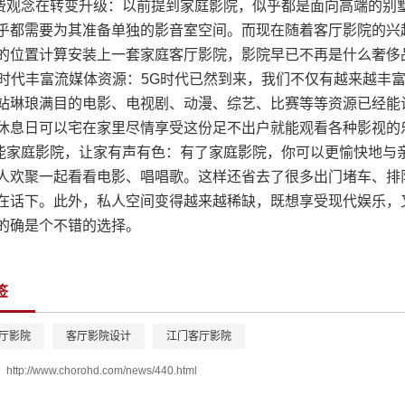
费观念在转变升级：以前提到家庭影院，似乎都是面向高端的别
乎都需要为其准备单独的影音室空间。而现在随着客厅影院的兴
的位置计算安装上一套家庭客厅影院，影院早已不再是什么奢侈
G时代丰富流媒体资源：5G时代已然到来，我们不仅有越来越丰
站琳琅满目的电影、电视剧、动漫、综艺、比赛等等资源已经能
休息日可以宅在家里尽情享受这份足不出户就能观看各种影视的
能家庭影院，让家有声有色：有了家庭影院，你可以更愉快地与
人欢聚一起看看电影、唱唱歌。这样还省去了很多出门堵车、排
在话下。此外，私人空间变得越来越稀缺，既想享受现代娱乐，
的确是个不错的选择。
签
厅影院
客厅影院设计
江门客厅影院
：
http://www.chorohd.com/news/440.html