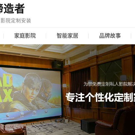
缔造者
庭影院定制安装
家庭影院
智能家居
品牌故事
智能调光
英国猛牌音响
安防报警
美国路创
智能家庭影院
美国Control4
背景音乐
丹麦丹拿
高尔夫系统
丹麦达尼
电动窗帘
法国阿酷司
电动智能开关
意大利SIM2