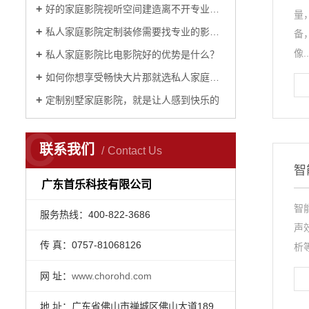
好的家庭影院视听空间建造离不开专业设计
量
私人家庭影院定制装修需要找专业的影音公司？
备
像..
私人家庭影院比电影院好的优势是什么？
如何你想享受畅快大片那就选私人家庭影院定制？
定制别墅家庭影院，就是让人感到快乐的
C
联系我们
Contact Us
智
广东首乐科技有限公司
智
服务热线：400-822-3686
声
传 真：0757-81068126
析
网 址：
www.chorohd.com
地 址：广东省佛山市禅城区佛山大道189