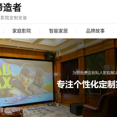
缔造者
庭影院定制安装
家庭影院
智能家居
品牌故事
智能调光
英国猛牌音响
安防报警
美国路创
智能家庭影院
美国Control4
背景音乐
丹麦丹拿
高尔夫系统
丹麦达尼
电动窗帘
法国阿酷司
电动智能开关
意大利SIM2