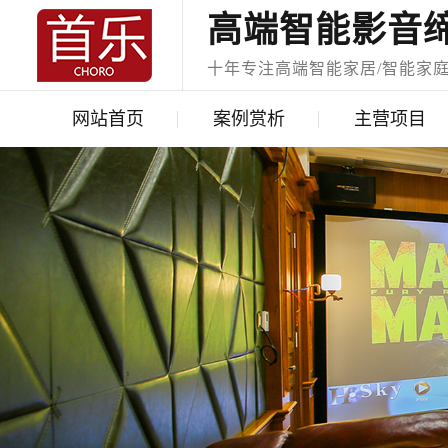
高端智能影音
十年专注高端智能家居/智能家
网站首页
案例赏析
主营项目
经典案例
智能家居
获奖案例
智能家庭影院
视频中心
奢华会所KTV
声学处理工程