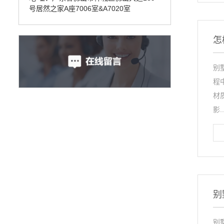
号居然之家A座7006室&A7020室
怎
别
程
材
影..
别
别