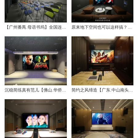
【广州番禺.母语书坞】全国连锁培训会议设计
原来地下空间也可以这样搞？【顺德.东逸湾】别墅影音室
​沉稳简练真有范儿【佛山.华侨城】别墅私人影院
简约之风缔造【广东.中山南头】别墅全宅影音室