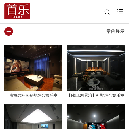
案例展示
南海碧桂园别墅综合娱乐室
【佛山.凯景湾】别墅综合娱乐室