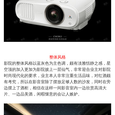
整体风格
影院的整体风格以蓝灰色为主色调，颇有淡雅恬静之感，星
空顶的加入更加为影院披上一层仙气，非常迎合业主对影院
时尚现代化的要求，业主本人非常注重生活品味，对红酒颇
有考究，所以在影音室除了摆放足够人数的沙发，同时在旁
边摆上了酒柜，相信在这样一间影音室内一边欣赏高清大
片、一边品美酒，闲暇惬意的会让人嫉妒。