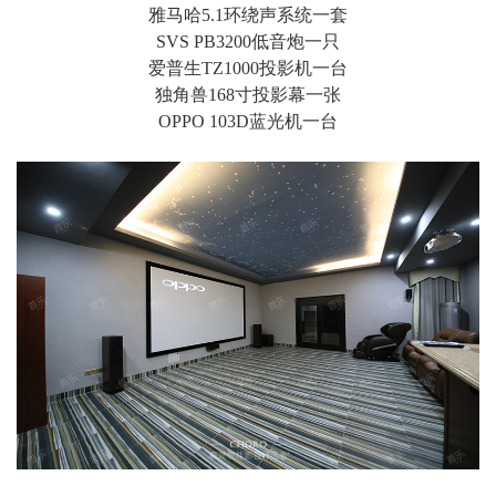
雅马哈5.1环绕声系统一套
SVS PB3200低音炮一只
爱普生TZ1000投影机一台
独角兽168寸投影幕一张
OPPO 103D蓝光机一台